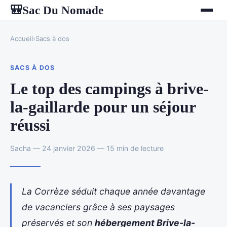
Sac Du Nomade
🎒
Accueil
›
Sacs à dos
SACS À DOS
Le top des campings à brive-
la-gaillarde pour un séjour
réussi
Sacha — 24 janvier 2026 — 15 min de lecture
La Corrèze séduit chaque année davantage
de vacanciers grâce à ses paysages
préservés et son
hébergement Brive-la-