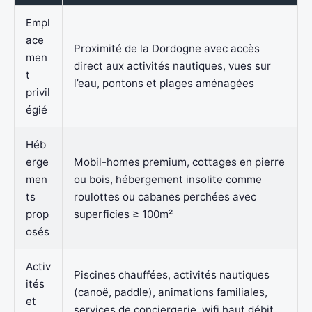
Empl
ace
Proximité de la Dordogne avec accès
men
direct aux activités nautiques, vues sur
t
l’eau, pontons et plages aménagées
privil
égié
Héb
erge
Mobil-homes premium, cottages en pierre
men
ou bois, hébergement insolite comme
ts
roulottes ou cabanes perchées avec
prop
superficies ≥ 100m²
osés
Activ
Piscines chauffées, activités nautiques
ités
(canoë, paddle), animations familiales,
et
services de conciergerie, wifi haut débit,